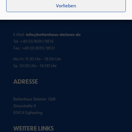
und handelt!
Vorlieben
KONTAKT
E-Mail:
info@bettenhaus-stelzner.de
Tel: +49 (0) 8091/9816
Fax: +49 (0) 8091/9831
Mo-Fr: 9:30 Uhr – 18:00 Uhr
Sa: 10:00 Uhr – 16:00 Uhr
ADRESSE
Bettenhaus Stelzner GbR
Siriusstraße 9
85614 Eglharting
WEITERE LINKS