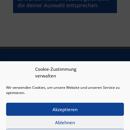
die deiner Auswahl entsprechen.
Cookie-Zustimmung
INFORMATION
verwalten
Wir verwenden Cookies, um unsere Website und unseren Service zu
Das Interesse an Schlafprodukten „Made in Germany“ und
optimieren.
„Made in Austria“ ist seit Covid-19 nochmals gestiegen.
Wir bieten Ihnen Schlafprodukte renommierter Hersteller aus
Akzeptieren
Deutschland und Österreich zu TOP-PREISEN.
Ablehnen
Seien Sie Teil einer Bewegung, die „Lokal statt Global“ denkt